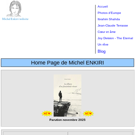
Accueil
Photos d'Europe
Ibrahim Shahda
Jean-Claude Terrasse
Cœur et âme
Joy Division - The Eternal
Un rêve
Blog
Home Page de Michel ENKIRI
Parution novembre 2025